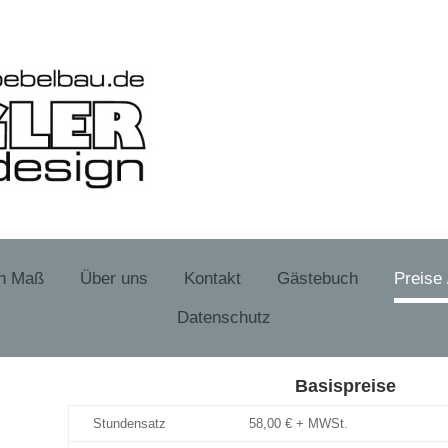
ch Maß
Über uns
Kontakt
Gästebuch
Preise
Datenschutz
Basispreise
Stundensatz
58,00 € + MWSt.