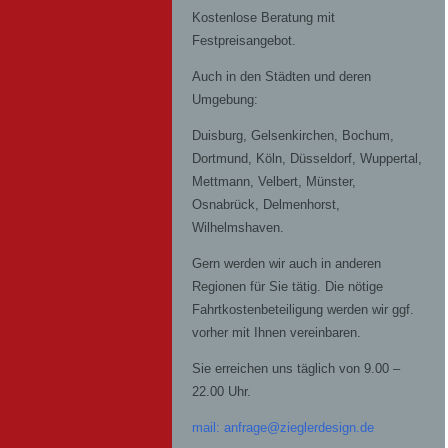
Kostenlose Beratung mit
Festpreisangebot.
Auch in den Städten und deren
Umgebung:
Duisburg, Gelsenkirchen, Bochum,
Dortmund, Köln, Düsseldorf, Wuppertal,
Mettmann, Velbert, Münster,
Osnabrück, Delmenhorst,
Wilhelmshaven.
Gern werden wir auch in anderen
Regionen für Sie tätig. Die nötige
Fahrtkostenbeteiligung werden wir ggf.
vorher mit Ihnen vereinbaren.
Sie erreichen uns täglich von 9.00 –
22.00 Uhr.
mail: anfrage@zieglerdesign.de