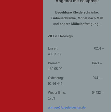
Angebot mit Festpreis:
Begehbare Kleiderschränke,
Einbauschränke, Möbel nach Maß
und andere Möbelanfertigung :
ZIEGLERdesign
Essen: 0201 –
40 33 78
Bremen: 0421 –
169 55 00
Oldenburg: 0441 –
92 66 444
Weser-Ems: 04432 –
1783
anfrage@zieglerdesign.de